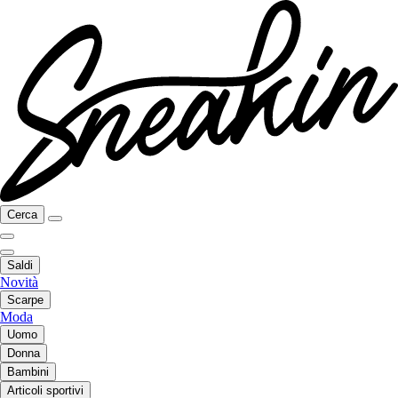
Cerca
Saldi
Novità
Scarpe
Moda
Uomo
Donna
Bambini
Articoli sportivi