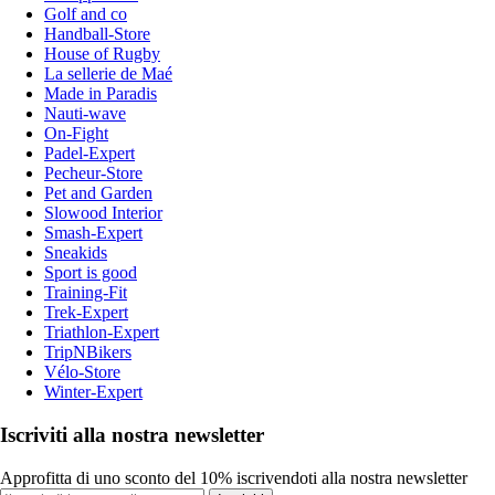
Golf and co
Handball-Store
House of Rugby
La sellerie de Maé
Made in Paradis
Nauti-wave
On-Fight
Padel-Expert
Pecheur-Store
Pet and Garden
Slowood Interior
Smash-Expert
Sneakids
Sport is good
Training-Fit
Trek-Expert
Triathlon-Expert
TripNBikers
Vélo-Store
Winter-Expert
Iscriviti alla nostra newsletter
Approfitta di uno sconto del 10% iscrivendoti alla nostra newsletter