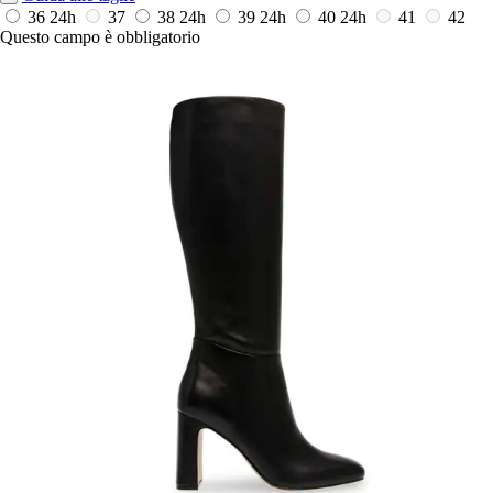
36
24h
37
38
24h
39
24h
40
24h
41
42
Questo campo è obbligatorio