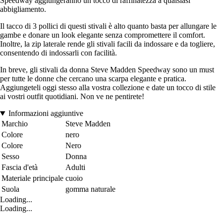
Speedway aggiungeranno un tocco di raffinatezza a qualsiasi
abbigliamento.
Il tacco di 3 pollici di questi stivali è alto quanto basta per allungare le
gambe e donare un look elegante senza compromettere il comfort.
Inoltre, la zip laterale rende gli stivali facili da indossare e da togliere,
consentendo di indossarli con facilità.
In breve, gli stivali da donna Steve Madden Speedway sono un must
per tutte le donne che cercano una scarpa elegante e pratica.
Aggiungeteli oggi stesso alla vostra collezione e date un tocco di stile
ai vostri outfit quotidiani. Non ve ne pentirete!
Informazioni aggiuntive
Marchio
Steve Madden
Colore
nero
Colore
Nero
Sesso
Donna
Fascia d'età
Adulti
Materiale principale
cuoio
Suola
gomma naturale
Loading...
Loading...