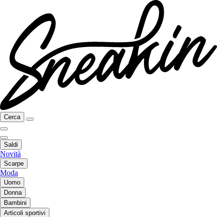
Cerca
Saldi
Novità
Scarpe
Moda
Uomo
Donna
Bambini
Articoli sportivi