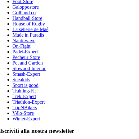
Foot-Store
Galoppostore
Golf and co
Handball-Store
House of Rugby
La sellerie de Maé
Made in Paradis
Nauti-wave
On-Fight
Padel-Expert
Pecheur-Store
Pet and Garden
Slowood Interior
Smash-Expert
Sneakids
Sport is good
Training-Fit
Trek-Expert
Triathlon-Expert
TripNBikers
Vélo-Store
Winter-Expert
Iscriviti alla nostra newsletter