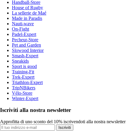
Handball-Store
House of Rugby
La sellerie de Maé
Made in Paradis
Nauti-wave
On-Fight
Padel-Expert
Pecheur-Store
Pet and Garden
Slowood Interior
Smash-Expert
Sneakids
Sport is good
Training-Fit
Trek-Expert
Triathlon-Expert
TripNBikers
Vélo-Store
Winter-Expert
Iscriviti alla nostra newsletter
Approfitta di uno sconto del 10% iscrivendoti alla nostra newsletter
Iscriviti