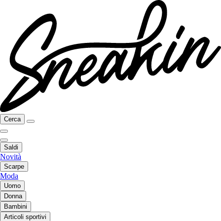
Cerca
Saldi
Novità
Scarpe
Moda
Uomo
Donna
Bambini
Articoli sportivi