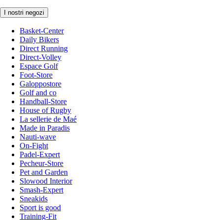
I nostri negozi
Basket-Center
Daily Bikers
Direct Running
Direct-Volley
Espace Golf
Foot-Store
Galoppostore
Golf and co
Handball-Store
House of Rugby
La sellerie de Maé
Made in Paradis
Nauti-wave
On-Fight
Padel-Expert
Pecheur-Store
Pet and Garden
Slowood Interior
Smash-Expert
Sneakids
Sport is good
Training-Fit