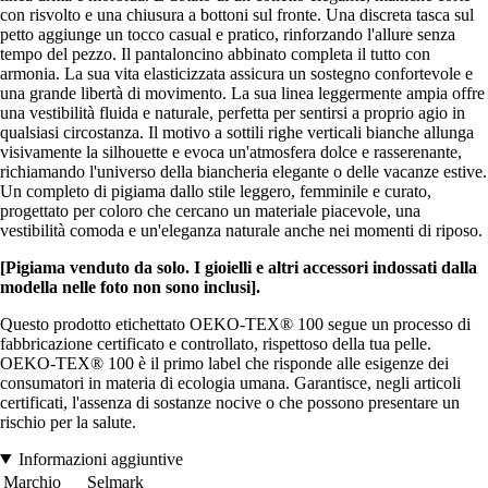
con risvolto e una chiusura a bottoni sul fronte. Una discreta tasca sul
petto aggiunge un tocco casual e pratico, rinforzando l'allure senza
tempo del pezzo. Il pantaloncino abbinato completa il tutto con
armonia. La sua vita elasticizzata assicura un sostegno confortevole e
una grande libertà di movimento. La sua linea leggermente ampia offre
una vestibilità fluida e naturale, perfetta per sentirsi a proprio agio in
qualsiasi circostanza. Il motivo a sottili righe verticali bianche allunga
visivamente la silhouette e evoca un'atmosfera dolce e rasserenante,
richiamando l'universo della biancheria elegante o delle vacanze estive.
Un completo di pigiama dallo stile leggero, femminile e curato,
progettato per coloro che cercano un materiale piacevole, una
vestibilità comoda e un'eleganza naturale anche nei momenti di riposo.
[Pigiama venduto da solo. I gioielli e altri accessori indossati dalla
modella nelle foto non sono inclusi].
Questo prodotto etichettato OEKO-TEX® 100 segue un processo di
fabbricazione certificato e controllato, rispettoso della tua pelle.
OEKO-TEX® 100 è il primo label che risponde alle esigenze dei
consumatori in materia di ecologia umana. Garantisce, negli articoli
certificati, l'assenza di sostanze nocive o che possono presentare un
rischio per la salute.
Informazioni aggiuntive
Marchio
Selmark