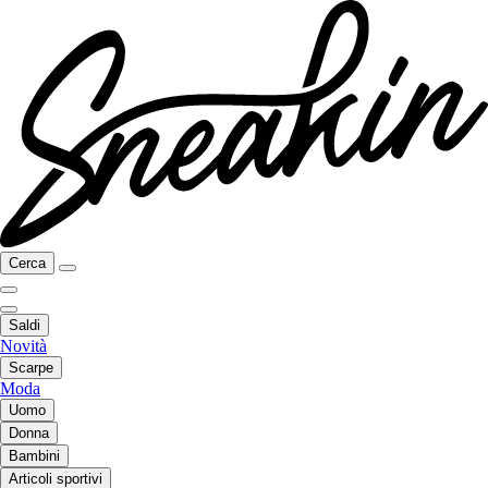
Cerca
Saldi
Novità
Scarpe
Moda
Uomo
Donna
Bambini
Articoli sportivi