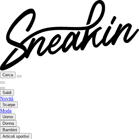
Cerca
Saldi
Novità
Scarpe
Moda
Uomo
Donna
Bambini
Articoli sportivi