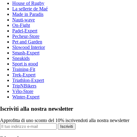
House of Rugby
La sellerie de Maé
Made in Paradis
Nauti-wave
On-Fight
Padel-Expert
Pecheur-Store
Pet and Garden
Slowood Interior
Smash-Expert
Sneakids
Sport is good
Training-Fit
Trek-Expert
Triathlon-Expert
TripNBikers
Vélo-Store
Winter-Expert
Iscriviti alla nostra newsletter
Approfitta di uno sconto del 10% iscrivendoti alla nostra newsletter
Iscriviti