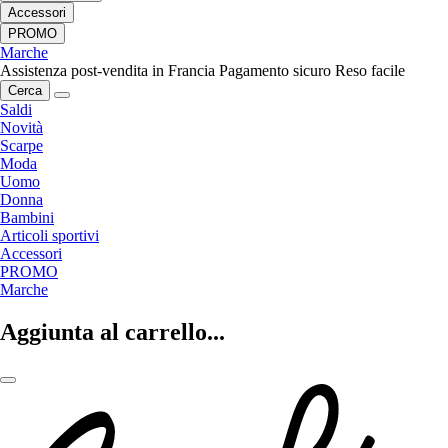
Accessori
PROMO
Marche
Assistenza post-vendita in Francia
Pagamento sicuro
Reso facile
Cerca
Saldi
Novità
Scarpe
Moda
Uomo
Donna
Bambini
Articoli sportivi
Accessori
PROMO
Marche
Aggiunta al carrello...