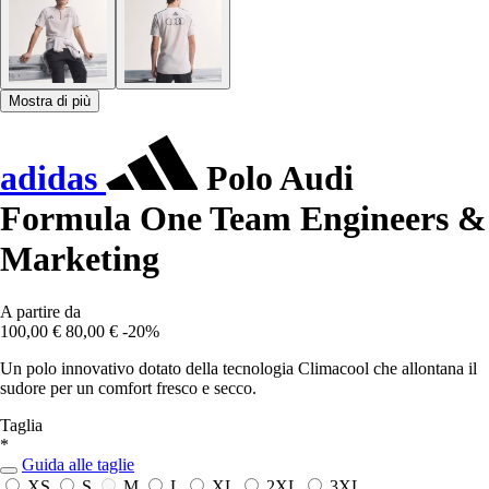
Mostra di più
adidas
Polo Audi
Formula One Team Engineers &
Marketing
A partire da
100,00 €
80,00 €
-20%
Un polo innovativo dotato della tecnologia Climacool che allontana il
sudore per un comfort fresco e secco.
Taglia
*
Guida alle taglie
XS
S
M
L
XL
2XL
3XL