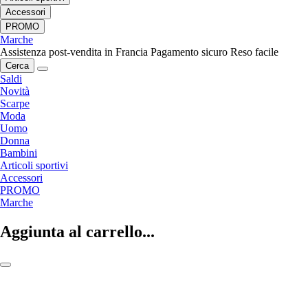
Accessori
PROMO
Marche
Assistenza post-vendita in Francia
Pagamento sicuro
Reso facile
Cerca
Saldi
Novità
Scarpe
Moda
Uomo
Donna
Bambini
Articoli sportivi
Accessori
PROMO
Marche
Aggiunta al carrello...