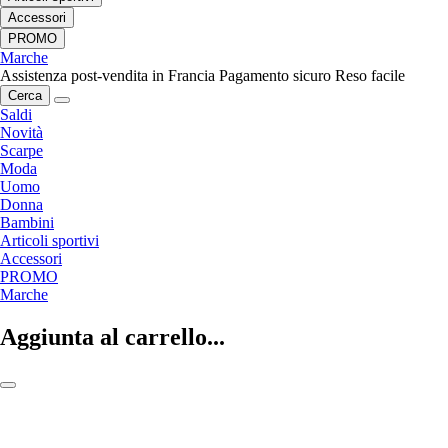
Accessori
PROMO
Marche
Assistenza post-vendita in Francia
Pagamento sicuro
Reso facile
Cerca
Saldi
Novità
Scarpe
Moda
Uomo
Donna
Bambini
Articoli sportivi
Accessori
PROMO
Marche
Aggiunta al carrello...