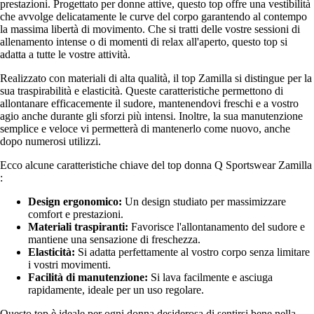
prestazioni. Progettato per donne attive, questo top offre una vestibilità
che avvolge delicatamente le curve del corpo garantendo al contempo
la massima libertà di movimento. Che si tratti delle vostre sessioni di
allenamento intense o di momenti di relax all'aperto, questo top si
adatta a tutte le vostre attività.
Realizzato con materiali di alta qualità, il top Zamilla si distingue per la
sua traspirabilità e elasticità. Queste caratteristiche permettono di
allontanare efficacemente il sudore, mantenendovi freschi e a vostro
agio anche durante gli sforzi più intensi. Inoltre, la sua manutenzione
semplice e veloce vi permetterà di mantenerlo come nuovo, anche
dopo numerosi utilizzi.
Ecco alcune caratteristiche chiave del top donna Q Sportswear Zamilla
:
Design ergonomico:
Un design studiato per massimizzare
comfort e prestazioni.
Materiali traspiranti:
Favorisce l'allontanamento del sudore e
mantiene una sensazione di freschezza.
Elasticità:
Si adatta perfettamente al vostro corpo senza limitare
i vostri movimenti.
Facilità di manutenzione:
Si lava facilmente e asciuga
rapidamente, ideale per un uso regolare.
Questo top è ideale per ogni donna desiderosa di sentirsi bene nella