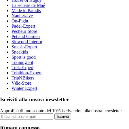
House of Rugby
La sellerie de Maé
Made in Paradis
Nauti-wave
On-Fight
Padel-Expert
Pecheur-Store
Pet and Garden
Slowood Interior
Smash-Expert
Sneakids
Sport is good
Training-Fit
Trek-Expert
Triathlon-Expert
TripNBikers
Vélo-Store
Winter-Expert
Iscriviti alla nostra newsletter
Approfitta di uno sconto del 10% iscrivendoti alla nostra newsletter
Iscriviti
Rimani connesso