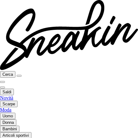
Cerca
Saldi
Novità
Scarpe
Moda
Uomo
Donna
Bambini
Articoli sportivi