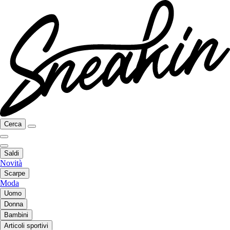
Cerca
Saldi
Novità
Scarpe
Moda
Uomo
Donna
Bambini
Articoli sportivi