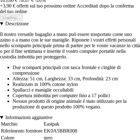
105,00 €
78,07 €
-26%
+3,90 €
offerti sul tuo prossimo ordine
Accreditati dopo la conferma
del tuo ordine
Loading...
Descrizione
Il nostro versatile bagaglio a mano può essere trasportato come uno
zaino o a mano con le sue maniglie. Riponete i vostri effetti personali
nello scomparto principale prima di partire per le vostre vacanze in città
o per il fine settimana e inserite il vostro computer portatile nella
custodia imbottita per proteggerlo.
Due scomparti principali con tasca frontale e cinghie di
compressione
Altezza: 51 cm, Larghezza: 33 cm, Profondità: 23 cm
Realizzato in 100% cotone nylon
Spallacci e maniglie occultabili
Copertura imbottita per computer fino a 17 pollici
Nessun prodotto di origine animale è stato utilizzato per la
produzione di questo prodotto 100% vegano.
Informazioni aggiuntive
Marchio
Eastpak
Riferimento fornitore
EK0A5BBR008
Colore
nero