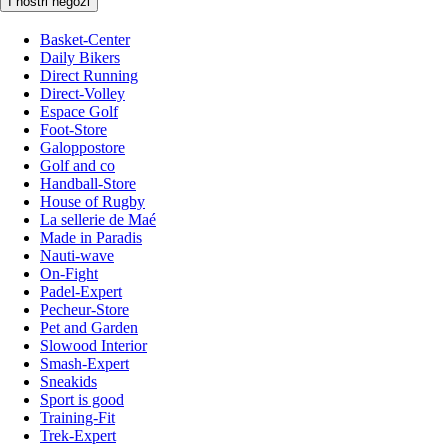
I nostri negozi
Basket-Center
Daily Bikers
Direct Running
Direct-Volley
Espace Golf
Foot-Store
Galoppostore
Golf and co
Handball-Store
House of Rugby
La sellerie de Maé
Made in Paradis
Nauti-wave
On-Fight
Padel-Expert
Pecheur-Store
Pet and Garden
Slowood Interior
Smash-Expert
Sneakids
Sport is good
Training-Fit
Trek-Expert