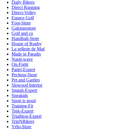
Daily Bikers
Direct Running
Direct-Volley
Espace Golf
Foot-Store
Galoppostore
Golf and co
Handball-Store
House of Rugby
La sellerie de Maé
Made in Paradis
Nauti-wave
On-Fight
Padel-Expert
Pecheur-Store
Pet and Garden
Slowood Interior
Smash-Expert
Sneakids
Sport is good
Training-Fit
Trek-Expert
Triathlon-Expert
TripNBikers
Vélo-Store