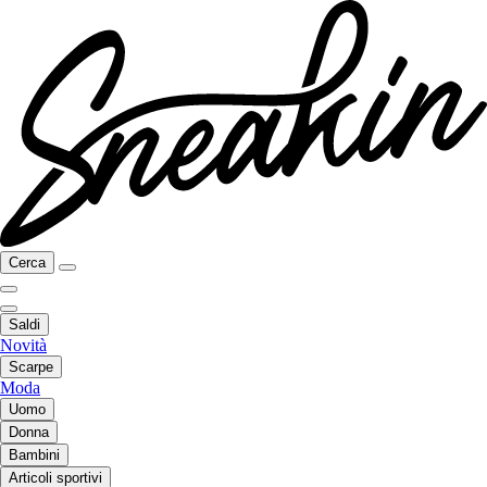
Cerca
Saldi
Novità
Scarpe
Moda
Uomo
Donna
Bambini
Articoli sportivi