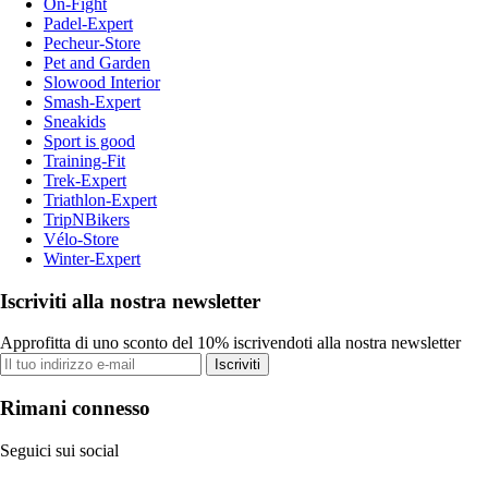
On-Fight
Padel-Expert
Pecheur-Store
Pet and Garden
Slowood Interior
Smash-Expert
Sneakids
Sport is good
Training-Fit
Trek-Expert
Triathlon-Expert
TripNBikers
Vélo-Store
Winter-Expert
Iscriviti alla nostra newsletter
Approfitta di uno sconto del 10% iscrivendoti alla nostra newsletter
Iscriviti
Rimani connesso
Seguici sui social