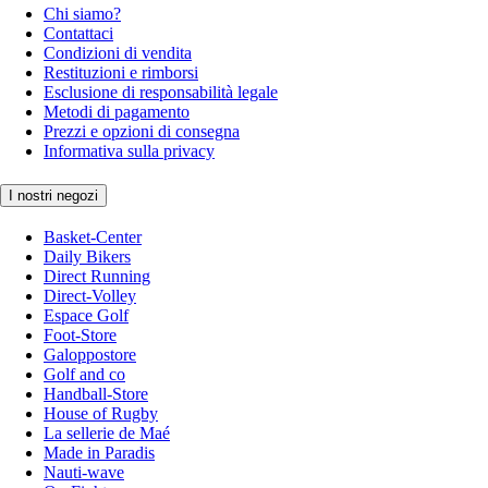
Chi siamo?
Contattaci
Condizioni di vendita
Restituzioni e rimborsi
Esclusione di responsabilità legale
Metodi di pagamento
Prezzi e opzioni di consegna
Informativa sulla privacy
I nostri negozi
Basket-Center
Daily Bikers
Direct Running
Direct-Volley
Espace Golf
Foot-Store
Galoppostore
Golf and co
Handball-Store
House of Rugby
La sellerie de Maé
Made in Paradis
Nauti-wave