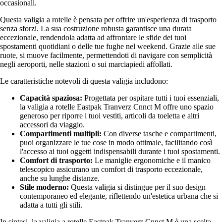
occasionali.
Questa valigia a rotelle è pensata per offrire un'esperienza di trasporto
senza sforzi. La sua costruzione robusta garantisce una durata
eccezionale, rendendola adatta ad affrontare le sfide dei tuoi
spostamenti quotidiani o delle tue fughe nel weekend. Grazie alle sue
ruote, si muove facilmente, permettendoti di navigare con semplicità
negli aeroporti, nelle stazioni o sui marciapiedi affollati.
Le caratteristiche notevoli di questa valigia includono:
Capacità spaziosa:
Progettata per ospitare tutti i tuoi essenziali,
la valigia a rotelle Eastpak Tranverz Cnnct M offre uno spazio
generoso per riporre i tuoi vestiti, articoli da toeletta e altri
accessori da viaggio.
Compartimenti multipli:
Con diverse tasche e compartimenti,
puoi organizzare le tue cose in modo ottimale, facilitando così
l'accesso ai tuoi oggetti indispensabili durante i tuoi spostamenti.
Comfort di trasporto:
Le maniglie ergonomiche e il manico
telescopico assicurano un comfort di trasporto eccezionale,
anche su lunghe distanze.
Stile moderno:
Questa valigia si distingue per il suo design
contemporaneo ed elegante, riflettendo un'estetica urbana che si
adatta a tutti gli stili.
In sintesi, la valigia a rotelle Eastpak Tranverz Cnnct M è una scelta