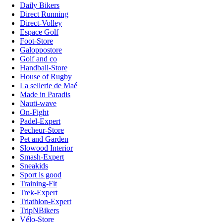
Daily Bikers
Direct Running
Direct-Volley
Espace Golf
Foot-Store
Galoppostore
Golf and co
Handball-Store
House of Rugby
La sellerie de Maé
Made in Paradis
Nauti-wave
On-Fight
Padel-Expert
Pecheur-Store
Pet and Garden
Slowood Interior
Smash-Expert
Sneakids
Sport is good
Training-Fit
Trek-Expert
Triathlon-Expert
TripNBikers
Vélo-Store