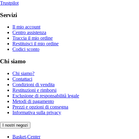
Trustpilot
Servizi
Il mio account
Centro assistenza
Traccia il mio ordine
Restituisci il mio ordine
Codici sconto
Chi siamo
Chi siamo?
Contattaci
Condizioni di vendita
Restituzioni e rimborsi
Esclusione di responsabilità legale
Metodi di pagamento
Prezzi e opzioni di consegna
Informativa sulla privacy
I nostri negozi
Basket-Center