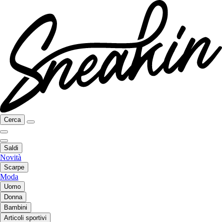
Cerca
Saldi
Novità
Scarpe
Moda
Uomo
Donna
Bambini
Articoli sportivi