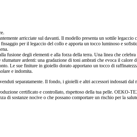
e.
mente arricciate sul davanti. Il modello presenta un sottile legaccio che
 fissaggio per il legaccio del collo e apporta un tocco luminoso e sofisti
iena.
alla fusione degli elementi e alla forza della terra. Una linea che celeb
e sfumature ardenti: una gradazione di toni ambrati che evoca il calore d
ramonto. Le sue finiture in gioiello dorato apportano un tocco di raffina
 solare e indomita.
enduti separatamente. Il fondo, i gioielli e altri accessori indossati dal
zione certificato e controllato, rispettoso della tua pelle. OEKO-TE
ssenza di sostanze nocive o che possano comportare un rischio per la salut