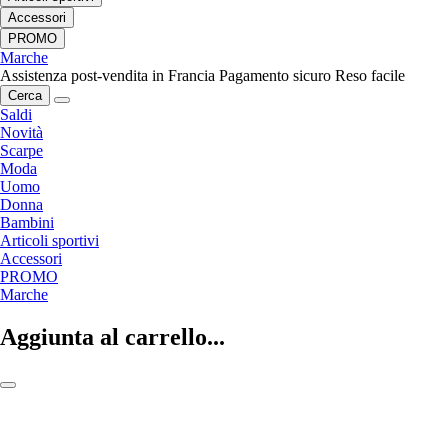
Accessori
PROMO
Marche
Assistenza post-vendita in Francia
Pagamento sicuro
Reso facile
Cerca
Saldi
Novità
Scarpe
Moda
Uomo
Donna
Bambini
Articoli sportivi
Accessori
PROMO
Marche
Aggiunta al carrello...