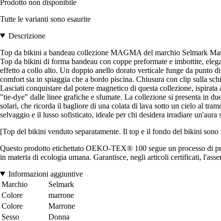
Prodotto non disponibile
Tutte le varianti sono esaurite
Descrizione
Top da bikini a bandeau collezione MAGMA del marchio Selmark Mar
Top da bikini di forma bandeau con coppe preformate e imbottite, elegante
effetto a collo alto. Un doppio anello dorato verticale funge da punto di
comfort sia in spiaggia che a bordo piscina. Chiusura con clip sulla sch
Lasciati conquistare dal potere magnetico di questa collezione, ispirata 
"tie-dye" dalle linee grafiche e sfumate. La collezione si presenta in du
solari, che ricorda il bagliore di una colata di lava sotto un cielo al t
selvaggio e il lusso sofisticato, ideale per chi desidera irradiare un'aura
[Top del bikini venduto separatamente. Il top e il fondo del bikini sono v
Questo prodotto etichettato OEKO-TEX® 100 segue un processo di produ
in materia di ecologia umana. Garantisce, negli articoli certificati, l'a
Informazioni aggiuntive
Marchio
Selmark
Colore
marrone
Colore
Marrone
Sesso
Donna