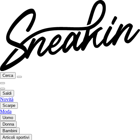
Cerca
Saldi
Novità
Scarpe
Moda
Uomo
Donna
Bambini
Articoli sportivi