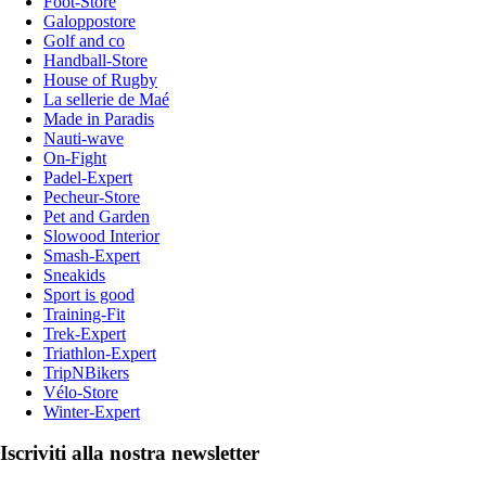
Foot-Store
Galoppostore
Golf and co
Handball-Store
House of Rugby
La sellerie de Maé
Made in Paradis
Nauti-wave
On-Fight
Padel-Expert
Pecheur-Store
Pet and Garden
Slowood Interior
Smash-Expert
Sneakids
Sport is good
Training-Fit
Trek-Expert
Triathlon-Expert
TripNBikers
Vélo-Store
Winter-Expert
Iscriviti alla nostra newsletter