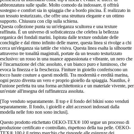
abbronzatura sulle spalle. Molto comodo da indossare, ti offrirà
sostegno e comfort sia in spiaggia che a bordo piscina. È realizzato in
un tessuto testurizzato, che offre una struttura elegante e un ottimo
supporto. Chiusura con clip sulla schiena.
Questa collezione punta su un'eleganza scultorea e una texture
raffinata. È un universo di sofisticatezza che celebra la bellezza
organica dei fondali marini. Ispirata dalle texture ondulate delle
conchiglie e dal ritmo infinito delle maree, questa linea si rivolge a chi
cerca un'eleganza sia tattile che visiva. Questa linea esalta la silhouette
attraverso tre tonalità magistrali, portate da un tessuto testurizzato
esclusivo: un rosso in una nuance appassionata e vibrante, un nero che
è l'incarnazione del chic assoluto, e un bianco puro e luminoso, che
evoca la finezza e la freschezza. Finiture in gioiello conferiscono un
tocco haute couture a questi modelli. Tra modernità e eredità marina,
ogni pezzo diventa un vero e proprio gioiello da spiaggia. Nautilus, è
l'unione perfetta tra una forma architettonica e un materiale vivente, per
un'estate all'insegna del raffinatezza assoluta.
[Top venduto separatamente. Il top e il fondo del bikini sono venduti
separatamente. Il fondo, i gioielli e altri accessori indossati dalla
modella nelle foto non sono inclusi].
Questo prodotto etichettato OEKO-TEX® 100 segue un processo di
produzione certificato e controllato, rispettoso della tua pelle. OEKO-
TEX® 100 è il primo marchio che risponde alle esigenze dei