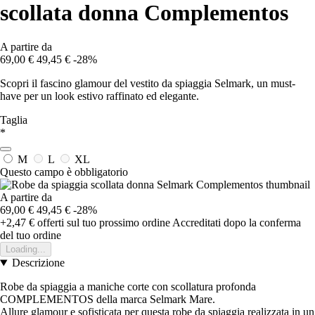
scollata donna Complementos
A partire da
69,00 €
49,45 €
-28%
Scopri il fascino glamour del vestito da spiaggia Selmark, un must-
have per un look estivo raffinato ed elegante.
Taglia
*
M
L
XL
Questo campo è obbligatorio
A partire da
69,00 €
49,45 €
-28%
+2,47 €
offerti sul tuo prossimo ordine
Accreditati dopo la conferma
del tuo ordine
Loading...
Descrizione
Robe da spiaggia a maniche corte con scollatura profonda
COMPLEMENTOS della marca Selmark Mare.
Allure glamour e sofisticata per questa robe da spiaggia realizzata in un