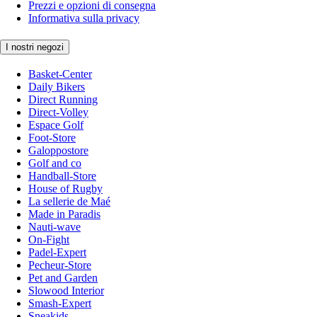
Prezzi e opzioni di consegna
Informativa sulla privacy
I nostri negozi
Basket-Center
Daily Bikers
Direct Running
Direct-Volley
Espace Golf
Foot-Store
Galoppostore
Golf and co
Handball-Store
House of Rugby
La sellerie de Maé
Made in Paradis
Nauti-wave
On-Fight
Padel-Expert
Pecheur-Store
Pet and Garden
Slowood Interior
Smash-Expert
Sneakids