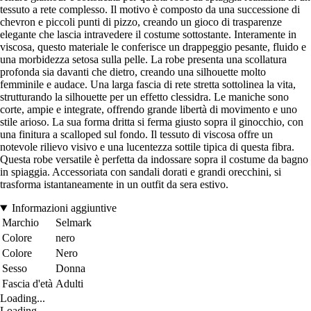
tessuto a rete complesso. Il motivo è composto da una successione di
chevron e piccoli punti di pizzo, creando un gioco di trasparenze
elegante che lascia intravedere il costume sottostante. Interamente in
viscosa, questo materiale le conferisce un drappeggio pesante, fluido e
una morbidezza setosa sulla pelle. La robe presenta una scollatura
profonda sia davanti che dietro, creando una silhouette molto
femminile e audace. Una larga fascia di rete stretta sottolinea la vita,
strutturando la silhouette per un effetto clessidra. Le maniche sono
corte, ampie e integrate, offrendo grande libertà di movimento e uno
stile arioso. La sua forma dritta si ferma giusto sopra il ginocchio, con
una finitura a scalloped sul fondo. Il tessuto di viscosa offre un
notevole rilievo visivo e una lucentezza sottile tipica di questa fibra.
Questa robe versatile è perfetta da indossare sopra il costume da bagno
in spiaggia. Accessoriata con sandali dorati e grandi orecchini, si
trasforma istantaneamente in un outfit da sera estivo.
Informazioni aggiuntive
Marchio
Selmark
Colore
nero
Colore
Nero
Sesso
Donna
Fascia d'età
Adulti
Loading...
Loading...