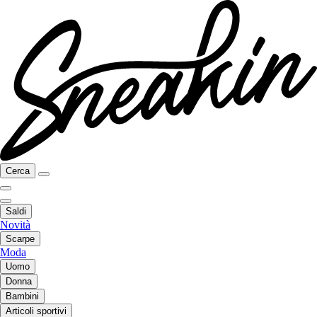
Cerca
Saldi
Novità
Scarpe
Moda
Uomo
Donna
Bambini
Articoli sportivi