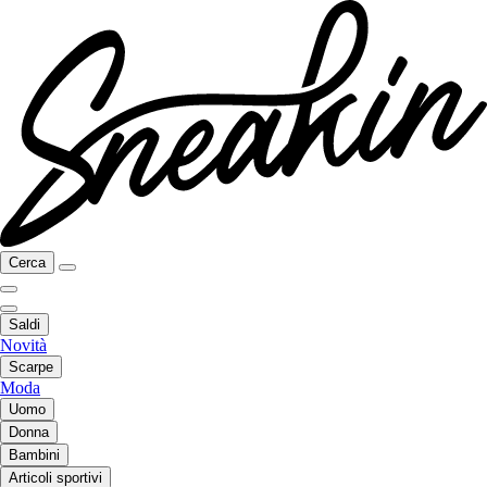
Cerca
Saldi
Novità
Scarpe
Moda
Uomo
Donna
Bambini
Articoli sportivi