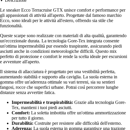
Descrizione
Le sneaker Ecco Terracruise GTX unisce comfort e performance per
gli appassionati di attività all'aperto. Progettate dal famoso marchio
Ecco, sono ideali per le attività all'estero, offrendo sia stile che
funzionalità.
Queste scarpe sono realizzate con materiali di alta qualità, garantendo
un'eccezionale durata. La tecnologia Gore-Tex integrata consente
un'ottima impermeabilità pur essendo traspirante, assicurando piedi
asciutti anche in condizioni meteorologiche difficili. Questo mix
perfetto di protezione e comfort le rende la scelta ideale per escursioni
e avventure all'aperto.
Il sistema di allacciatura è progettato per una vestibilità perfetta,
aumentando stabilità e supporto alla caviglia. La suola esterna in
gomma offre un'aderenza ottimale su vari terreni, sia su sentieri
fangosi, rocce che superfici urbane. Potrai così percorrere lunghe
distanze senza avvertire fatica.
Impermeabilità e traspirabilità:
Grazie alla tecnologia Gore-
Tex, mantieni i tuoi piedi asciutti.
Comfort:
La soletta imbottita offre un'ottima ammortizzazione
per tutto il giorno.
Durabilità:
Costruite per resistere alle difficoltà dell'esterno.
Aderenza:
La suola esterna in gomma garantisce una trazione