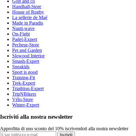
Golf and co
Handball-Store
House of Rugby
La sellerie de Maé
Made in Paradis
Nauti-wave
On-Fight
Padel-Expert
Pecheur-Store
Pet and Garden
Slowood Interior
Smash-Expert
Sneakids
Sport is good
Training-Fit
Trek-Expert
Triathlon-Expert
TripNBikers
Vélo-Store
Winter-Expert
Iscriviti alla nostra newsletter
Approfitta di uno sconto del 10% iscrivendoti alla nostra newsletter
Iscriviti