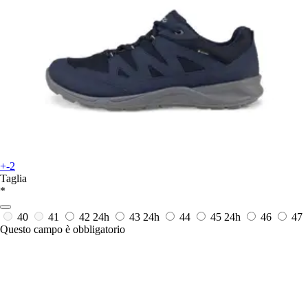
+-2
Taglia
*
40
41
42
24h
43
24h
44
45
24h
46
47
Questo campo è obbligatorio