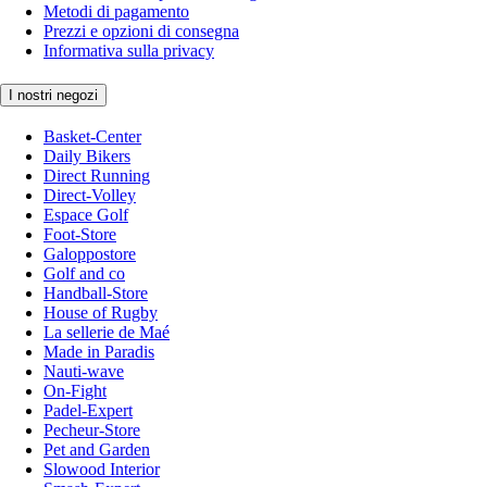
Metodi di pagamento
Prezzi e opzioni di consegna
Informativa sulla privacy
I nostri negozi
Basket-Center
Daily Bikers
Direct Running
Direct-Volley
Espace Golf
Foot-Store
Galoppostore
Golf and co
Handball-Store
House of Rugby
La sellerie de Maé
Made in Paradis
Nauti-wave
On-Fight
Padel-Expert
Pecheur-Store
Pet and Garden
Slowood Interior