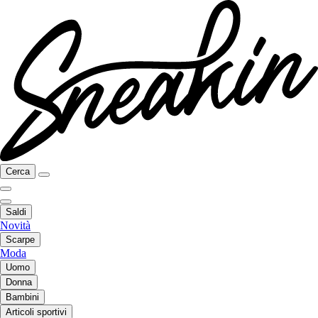
Cerca
Saldi
Novità
Scarpe
Moda
Uomo
Donna
Bambini
Articoli sportivi