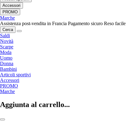
Accessori
PROMO
Marche
Assistenza post-vendita in Francia
Pagamento sicuro
Reso facile
Cerca
Saldi
Novità
Scarpe
Moda
Uomo
Donna
Bambini
Articoli sportivi
Accessori
PROMO
Marche
Aggiunta al carrello...