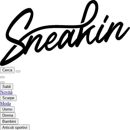
Cerca
Saldi
Novità
Scarpe
Moda
Uomo
Donna
Bambini
Articoli sportivi