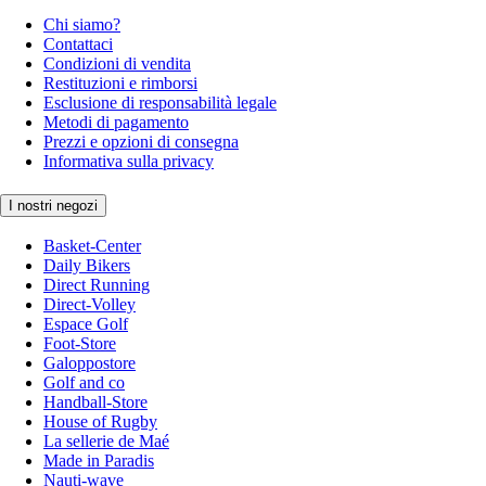
Chi siamo?
Contattaci
Condizioni di vendita
Restituzioni e rimborsi
Esclusione di responsabilità legale
Metodi di pagamento
Prezzi e opzioni di consegna
Informativa sulla privacy
I nostri negozi
Basket-Center
Daily Bikers
Direct Running
Direct-Volley
Espace Golf
Foot-Store
Galoppostore
Golf and co
Handball-Store
House of Rugby
La sellerie de Maé
Made in Paradis
Nauti-wave