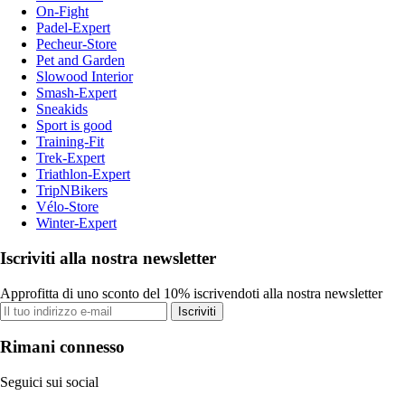
On-Fight
Padel-Expert
Pecheur-Store
Pet and Garden
Slowood Interior
Smash-Expert
Sneakids
Sport is good
Training-Fit
Trek-Expert
Triathlon-Expert
TripNBikers
Vélo-Store
Winter-Expert
Iscriviti alla nostra newsletter
Approfitta di uno sconto del 10% iscrivendoti alla nostra newsletter
Iscriviti
Rimani connesso
Seguici sui social