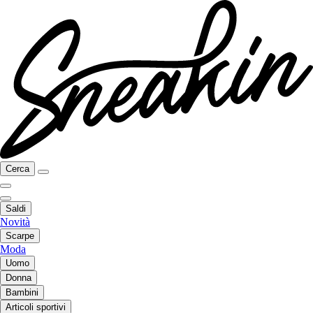
Cerca
Saldi
Novità
Scarpe
Moda
Uomo
Donna
Bambini
Articoli sportivi