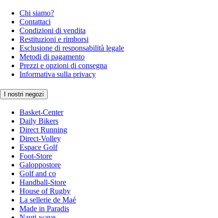
Chi siamo?
Contattaci
Condizioni di vendita
Restituzioni e rimborsi
Esclusione di responsabilità legale
Metodi di pagamento
Prezzi e opzioni di consegna
Informativa sulla privacy
I nostri negozi
Basket-Center
Daily Bikers
Direct Running
Direct-Volley
Espace Golf
Foot-Store
Galoppostore
Golf and co
Handball-Store
House of Rugby
La sellerie de Maé
Made in Paradis
Nauti-wave