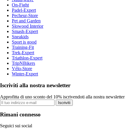
On-Fight
Padel-Expert
Pecheur-Store
Pet and Garden
Slowood Interior
Smash-Expert
Sneakids
Sport is good
Training-Fit
Trek-Expert
Triathlon-Expert
TripNBikers
Vélo-Store
Winter-Expert
Iscriviti alla nostra newsletter
Approfitta di uno sconto del 10% iscrivendoti alla nostra newsletter
Iscriviti
Rimani connesso
Seguici sui social