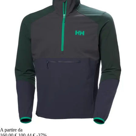
A partire da
160,00 €
100,44 €
-37%