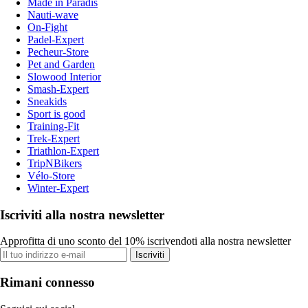
Made in Paradis
Nauti-wave
On-Fight
Padel-Expert
Pecheur-Store
Pet and Garden
Slowood Interior
Smash-Expert
Sneakids
Sport is good
Training-Fit
Trek-Expert
Triathlon-Expert
TripNBikers
Vélo-Store
Winter-Expert
Iscriviti alla nostra newsletter
Approfitta di uno sconto del 10% iscrivendoti alla nostra newsletter
Iscriviti
Rimani connesso