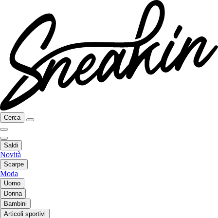
Cerca
Saldi
Novità
Scarpe
Moda
Uomo
Donna
Bambini
Articoli sportivi