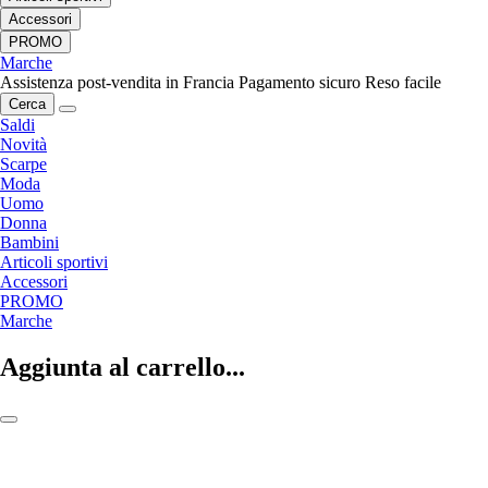
Accessori
PROMO
Marche
Assistenza post-vendita in Francia
Pagamento sicuro
Reso facile
Cerca
Saldi
Novità
Scarpe
Moda
Uomo
Donna
Bambini
Articoli sportivi
Accessori
PROMO
Marche
Aggiunta al carrello...