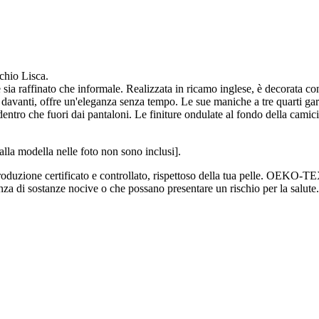
chio Lisca.
 sia raffinato che informale. Realizzata in ricamo inglese, è decorata con 
sul davanti, offre un'eleganza senza tempo. Le sue maniche a tre quarti 
a dentro che fuori dai pantaloni. Le finiture ondulate al fondo della ca
dalla modella nelle foto non sono inclusi].
zione certificato e controllato, rispettoso della tua pelle. OEKO-TE
senza di sostanze nocive o che possano presentare un rischio per la salute.