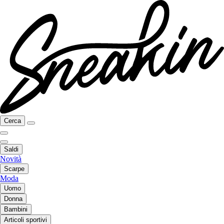
Cerca
Saldi
Novità
Scarpe
Moda
Uomo
Donna
Bambini
Articoli sportivi