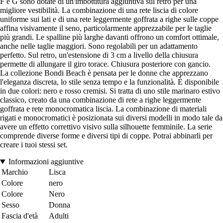
F e G sono dotate di un'imbottitura aggiuntiva sul retro per una
migliore vestibilità. La combinazione di una rete liscia di colore
uniforme sui lati e di una rete leggermente goffrata a righe sulle coppe
affina visivamente il seno, particolarmente apprezzabile per le taglie
più grandi. Le spalline più larghe davanti offrono un comfort ottimale,
anche nelle taglie maggiori. Sono regolabili per un adattamento
perfetto. Sul retro, un'estensione di 3 cm a livello della chiusura
permette di allungare il giro torace. Chiusura posteriore con gancio.
La collezione Bondi Beach è pensata per le donne che apprezzano
l'eleganza discreta, lo stile senza tempo e la funzionalità. È disponibile
in due colori: nero e rosso cremisi. Si tratta di uno stile marinaro estivo
classico, creato da una combinazione di rete a righe leggermente
goffrata e rete monocromatica liscia. La combinazione di materiali
rigati e monocromatici è posizionata sui diversi modelli in modo tale da
avere un effetto correttivo visivo sulla silhouette femminile. La serie
comprende diverse forme e diversi tipi di coppe. Potrai abbinarli per
creare i tuoi stessi set.
Informazioni aggiuntive
Marchio
Lisca
Colore
nero
Colore
Nero
Sesso
Donna
Fascia d'età
Adulti