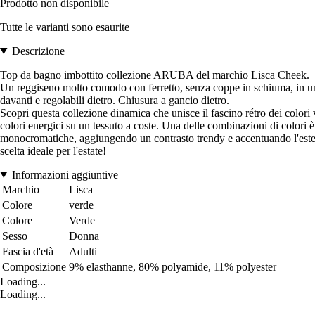
Prodotto non disponibile
Tutte le varianti sono esaurite
Descrizione
Top da bagno imbottito collezione ARUBA del marchio Lisca Cheek.
Un reggiseno molto comodo con ferretto, senza coppe in schiuma, in una f
davanti e regolabili dietro. Chiusura a gancio dietro.
Scopri questa collezione dinamica che unisce il fascino rétro dei colori
colori energici su un tessuto a coste. Una delle combinazioni di colori è 
monocromatiche, aggiungendo un contrasto trendy e accentuando l'estetica
scelta ideale per l'estate!
Informazioni aggiuntive
Marchio
Lisca
Colore
verde
Colore
Verde
Sesso
Donna
Fascia d'età
Adulti
Composizione
9% elasthanne, 80% polyamide, 11% polyester
Loading...
Loading...