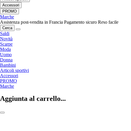
Accessori
PROMO
Marche
Assistenza post-vendita in Francia
Pagamento sicuro
Reso facile
Cerca
Saldi
Novità
Scarpe
Moda
Uomo
Donna
Bambini
Articoli sportivi
Accessori
PROMO
Marche
Aggiunta al carrello...