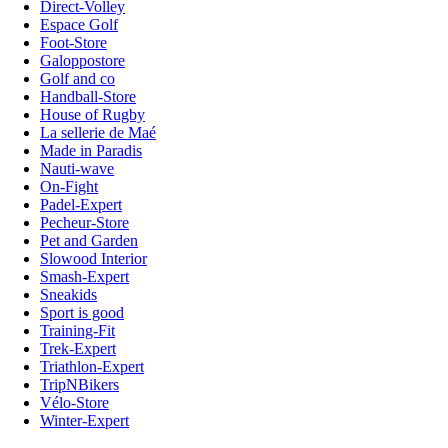
Direct-Volley
Espace Golf
Foot-Store
Galoppostore
Golf and co
Handball-Store
House of Rugby
La sellerie de Maé
Made in Paradis
Nauti-wave
On-Fight
Padel-Expert
Pecheur-Store
Pet and Garden
Slowood Interior
Smash-Expert
Sneakids
Sport is good
Training-Fit
Trek-Expert
Triathlon-Expert
TripNBikers
Vélo-Store
Winter-Expert