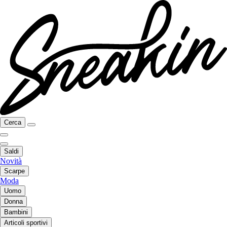
Cerca
Saldi
Novità
Scarpe
Moda
Uomo
Donna
Bambini
Articoli sportivi