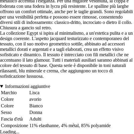
metallico accentua l'eleganza. Per una migliore vestibilità, la coppa è
foderata con una fodera in lycra più resistente. Le spalline più larghe
offrono un comfort ottimale, anche per le taglie grandi. Sono regolabili
per una vestibilità perfetta e possono essere rimosse, consentendo
diversi stili di indossamento: classico-dritto, incrociato o dietro il collo.
Chiusura a gancio sul retro.
La collezione Egypt si ispira al minimalismo, a un'estetica pulita e a un
design coerente. L'aspetto jacquard testurizzato e contemporaneo del
tessuto, con il suo motivo geometrico sottile, abbinato ad accessori
metallici dorati e argentati e a tagli elaborati, crea un effetto visivo
sofisticato e dinamico. Il tessuto è intrecciato con fili metallici che ne
accentuano il lato glamour. Tutti i materiali ausiliari saranno abbinati al
colore del tessuto di base. Questa serie è disponibile in toni naturali
rilassanti, blu minerale e crema, che aggiungono un tocco di
sofisticazione lussuosa.
Informazioni aggiuntive
Marchio
Lisca
Colore
avorio
Colore
Bianco
Sesso
Donna
Fascia d'età
Adulti
Composizione
11% elasthanne, 4% métal, 85% polyamide
Loading...