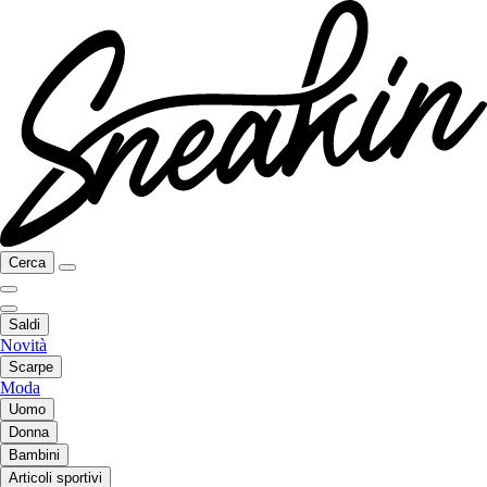
Cerca
Saldi
Novità
Scarpe
Moda
Uomo
Donna
Bambini
Articoli sportivi