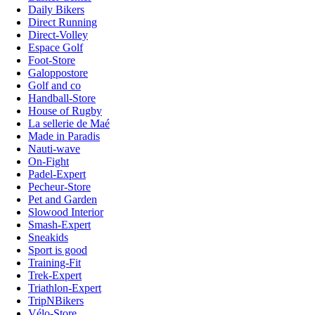
Daily Bikers
Direct Running
Direct-Volley
Espace Golf
Foot-Store
Galoppostore
Golf and co
Handball-Store
House of Rugby
La sellerie de Maé
Made in Paradis
Nauti-wave
On-Fight
Padel-Expert
Pecheur-Store
Pet and Garden
Slowood Interior
Smash-Expert
Sneakids
Sport is good
Training-Fit
Trek-Expert
Triathlon-Expert
TripNBikers
Vélo-Store