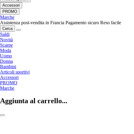
Accessori
PROMO
Marche
Assistenza post-vendita in Francia
Pagamento sicuro
Reso facile
Cerca
Saldi
Novità
Scarpe
Moda
Uomo
Donna
Bambini
Articoli sportivi
Accessori
PROMO
Marche
Aggiunta al carrello...