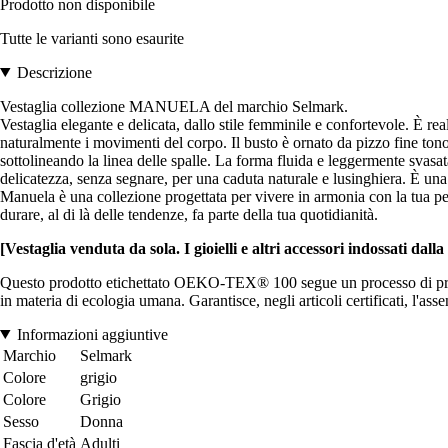
Prodotto non disponibile
Tutte le varianti sono esaurite
Descrizione
Vestaglia collezione MANUELA del marchio Selmark.
Vestaglia elegante e delicata, dallo stile femminile e confortevole. È re
naturalmente i movimenti del corpo. Il busto è ornato da pizzo fine tono
sottolineando la linea delle spalle. La forma fluida e leggermente svasat
delicatezza, senza segnare, per una caduta naturale e lusinghiera. È una
Manuela è una collezione progettata per vivere in armonia con la tua pelle.
durare, al di là delle tendenze, fa parte della tua quotidianità.
[Vestaglia venduta da sola. I gioielli e altri accessori indossati dall
Questo prodotto etichettato OEKO-TEX® 100 segue un processo di produ
in materia di ecologia umana. Garantisce, negli articoli certificati, l'as
Informazioni aggiuntive
Marchio
Selmark
Colore
grigio
Colore
Grigio
Sesso
Donna
Fascia d'età
Adulti