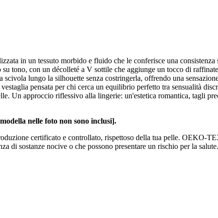
alizzata in un tessuto morbido e fluido che le conferisce una consistenza
 su tono, con un décolleté a V sottile che aggiunge un tocco di raffinate
a scivola lungo la silhouette senza costringerla, offrendo una sensazione
 vestaglia pensata per chi cerca un equilibrio perfetto tra sensualità di
 Un approccio riflessivo alla lingerie: un'estetica romantica, tagli precis
a modella nelle foto non sono inclusi].
zione certificato e controllato, rispettoso della tua pelle. OEKO-TE
senza di sostanze nocive o che possono presentare un rischio per la salute