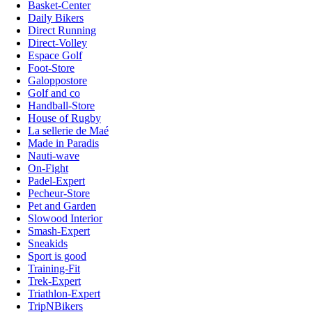
Basket-Center
Daily Bikers
Direct Running
Direct-Volley
Espace Golf
Foot-Store
Galoppostore
Golf and co
Handball-Store
House of Rugby
La sellerie de Maé
Made in Paradis
Nauti-wave
On-Fight
Padel-Expert
Pecheur-Store
Pet and Garden
Slowood Interior
Smash-Expert
Sneakids
Sport is good
Training-Fit
Trek-Expert
Triathlon-Expert
TripNBikers