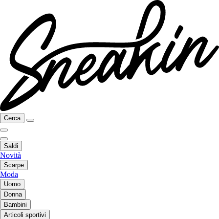
Cerca
Saldi
Novità
Scarpe
Moda
Uomo
Donna
Bambini
Articoli sportivi