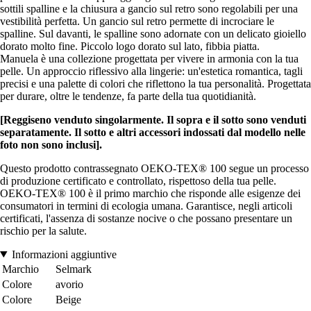
sottili spalline e la chiusura a gancio sul retro sono regolabili per una
vestibilità perfetta. Un gancio sul retro permette di incrociare le
spalline. Sul davanti, le spalline sono adornate con un delicato gioiello
dorato molto fine. Piccolo logo dorato sul lato, fibbia piatta.
Manuela è una collezione progettata per vivere in armonia con la tua
pelle. Un approccio riflessivo alla lingerie: un'estetica romantica, tagli
precisi e una palette di colori che riflettono la tua personalità. Progettata
per durare, oltre le tendenze, fa parte della tua quotidianità.
[Reggiseno venduto singolarmente. Il sopra e il sotto sono venduti
separatamente. Il sotto e altri accessori indossati dal modello nelle
foto non sono inclusi].
Questo prodotto contrassegnato OEKO-TEX® 100 segue un processo
di produzione certificato e controllato, rispettoso della tua pelle.
OEKO-TEX® 100 è il primo marchio che risponde alle esigenze dei
consumatori in termini di ecologia umana. Garantisce, negli articoli
certificati, l'assenza di sostanze nocive o che possano presentare un
rischio per la salute.
Informazioni aggiuntive
Marchio
Selmark
Colore
avorio
Colore
Beige