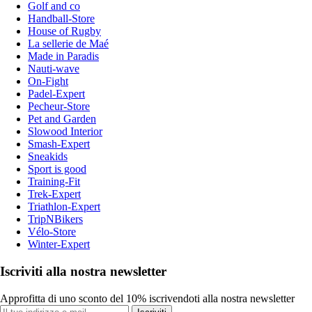
Golf and co
Handball-Store
House of Rugby
La sellerie de Maé
Made in Paradis
Nauti-wave
On-Fight
Padel-Expert
Pecheur-Store
Pet and Garden
Slowood Interior
Smash-Expert
Sneakids
Sport is good
Training-Fit
Trek-Expert
Triathlon-Expert
TripNBikers
Vélo-Store
Winter-Expert
Iscriviti alla nostra newsletter
Approfitta di uno sconto del 10% iscrivendoti alla nostra newsletter