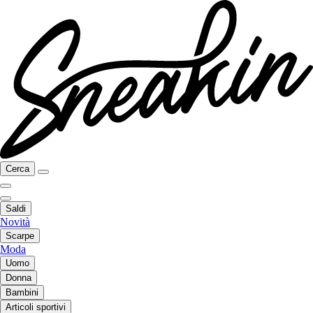
Cerca
Saldi
Novità
Scarpe
Moda
Uomo
Donna
Bambini
Articoli sportivi