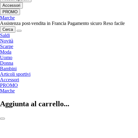
Accessori
PROMO
Marche
Assistenza post-vendita in Francia
Pagamento sicuro
Reso facile
Cerca
Saldi
Novità
Scarpe
Moda
Uomo
Donna
Bambini
Articoli sportivi
Accessori
PROMO
Marche
Aggiunta al carrello...