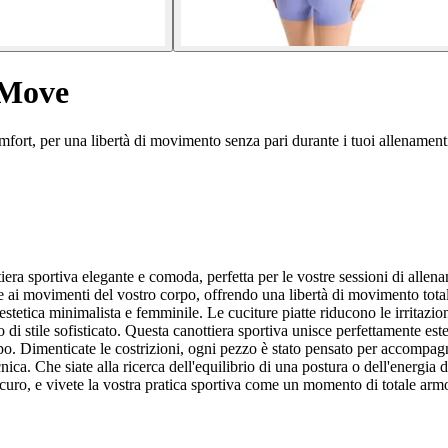
 Move
fort, per una libertà di movimento senza pari durante i tuoi allenament
sportiva elegante e comoda, perfetta per le vostre sessioni di allenamen
ente ai movimenti del vostro corpo, offrendo una libertà di movimento tot
stetica minimalista e femminile. Le cuciture piatte riducono le irritazi
 di stile sofisticato. Questa canottiera sportiva unisce perfettamente este
rpo. Dimenticate le costrizioni, ogni pezzo è stato pensato per accompa
cnica. Che siate alla ricerca dell'equilibrio di una postura o dell'energi
o scuro, e vivete la vostra pratica sportiva come un momento di totale arm