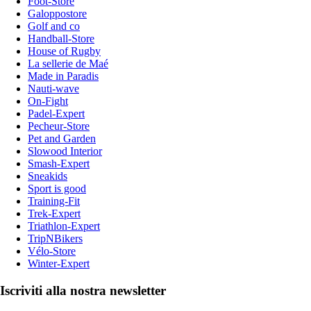
Foot-Store
Galoppostore
Golf and co
Handball-Store
House of Rugby
La sellerie de Maé
Made in Paradis
Nauti-wave
On-Fight
Padel-Expert
Pecheur-Store
Pet and Garden
Slowood Interior
Smash-Expert
Sneakids
Sport is good
Training-Fit
Trek-Expert
Triathlon-Expert
TripNBikers
Vélo-Store
Winter-Expert
Iscriviti alla nostra newsletter