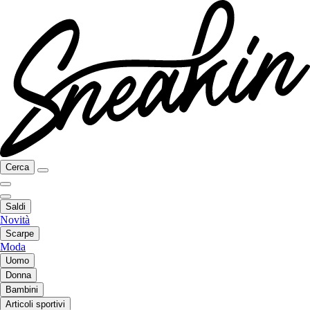
Cerca
Saldi
Novità
Scarpe
Moda
Uomo
Donna
Bambini
Articoli sportivi