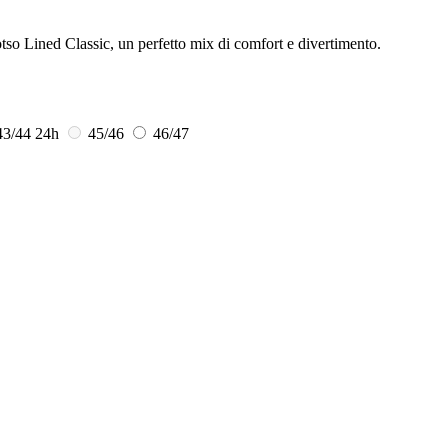
otso Lined Classic, un perfetto mix di comfort e divertimento.
43/44
24h
45/46
46/47