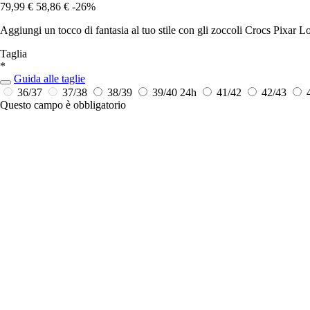
79,99 €
58,86 €
-26%
Aggiungi un tocco di fantasia al tuo stile con gli zoccoli Crocs Pixar L
Taglia
*
Guida alle taglie
36/37
37/38
38/39
39/40
24h
41/42
42/43
Questo campo è obbligatorio