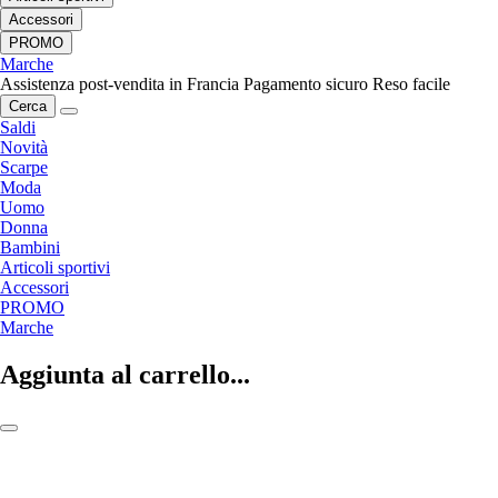
Accessori
PROMO
Marche
Assistenza post-vendita in Francia
Pagamento sicuro
Reso facile
Cerca
Saldi
Novità
Scarpe
Moda
Uomo
Donna
Bambini
Articoli sportivi
Accessori
PROMO
Marche
Aggiunta al carrello...