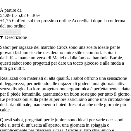
A partire da
54,99 €
35,02 €
-36%
+1,75 €
offerti sul tuo prossimo ordine
Accreditati dopo la conferma
del tuo ordine
Loading...
Descrizione
Sabot per ragazze del marchio Crocs sono una scelta ideale per le
giovani fashioniste che desiderano unire stile e comfort. Ispirati
dall'affascinante universo di Mattel e dalla famosa bambola Barbie,
questi sabot sono progettati per dare un tocco giocoso e alla moda a
tutti gli outfit.
Realizzati con materiali di alta qualità, i sabot offrono una sensazione
di leggerezza, permettendo alle ragazze di godersi una giornata attiva
senza disagio. La loro progettazione ergonomica è perfettamente adatta
per il piede femminile, garantendo un buon sostegno per tutto il giorno.
Le perforazioni sulla parte superiore assicurano anche una circolazione
dell'aria ottimale, mantenendo i piedi freschi anche nelle giornate più
calde.
Questi sabot, progettati per le junior, sono ideali per varie occasioni,
che si tratti di un'uscita all'aperto, una giornata in spiaggia o
semplicemente per rilassarsi a casa. Grazie al loro stile unico e