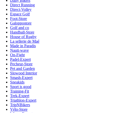
Daily Bikers
Direct Running
Direct-Volley
Espace Golf
Foot-Store
Galoppostore
Golf and co
Handball-Store
House of Rugby
La sellerie de Maé
Made in Paradis
Nauti-wave
On-Fight
Padel-Expert
Pecheur-Store
Pet and Garden
Slowood Interior
Smash-Expert
Sneakids
Sport is good
Training-Fit
Trek-Expert
Triathlon-Expert
TripNBikers
Vélo-Store