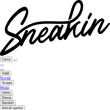
Cerca
Saldi
Novità
Scarpe
Moda
Uomo
Donna
Bambini
Articoli sportivi