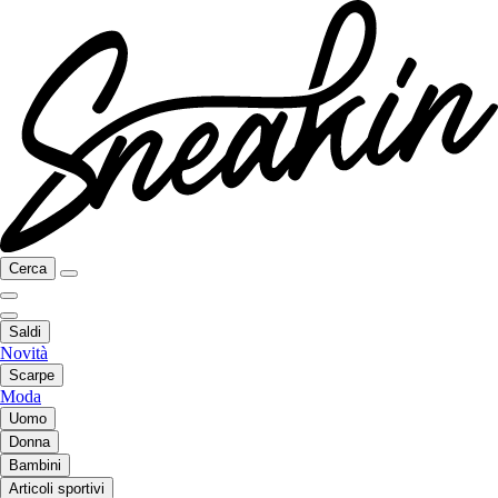
Cerca
Saldi
Novità
Scarpe
Moda
Uomo
Donna
Bambini
Articoli sportivi