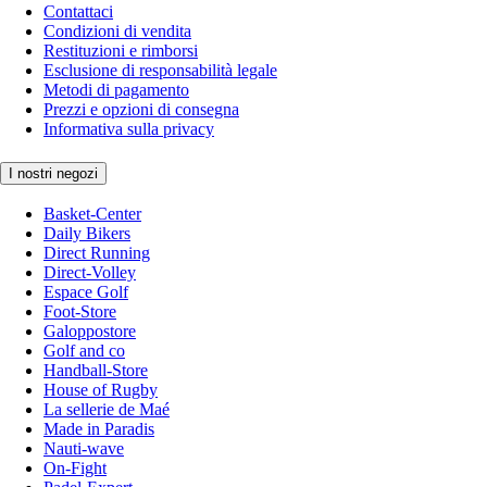
Contattaci
Condizioni di vendita
Restituzioni e rimborsi
Esclusione di responsabilità legale
Metodi di pagamento
Prezzi e opzioni di consegna
Informativa sulla privacy
I nostri negozi
Basket-Center
Daily Bikers
Direct Running
Direct-Volley
Espace Golf
Foot-Store
Galoppostore
Golf and co
Handball-Store
House of Rugby
La sellerie de Maé
Made in Paradis
Nauti-wave
On-Fight