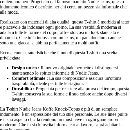
contemporaneo. Progettato dal famoso marchio Nudie Jeans, questo
indumento iconico è perfetto per chi cerca un pezzo sia informale che
alla moda.
Realizzato con materiali di alta qualità, questa T-shirt è morbida al tatto
e piacevole da indossare ogni giorno. La sua vestibilità moderna si
adatta a tutte le forme del corpo, offrendo così un look slanciato e
dinamico. Che tu la indossi con un jeans, un pantaloncino o anche
sotto una giacca, si abbina perfettamente a molti outfit.
Ecco alcune caratteristiche che fanno di questa T-shirt una scelta
privilegiata :
Design unico :
Il motivo originale permette di distinguersi
mantenendo lo spirito informale di Nudie Jeans.
Comfort ottimale :
La sua composizione assicura un'ottima
traspirabilità, ideale per tutte le stagioni.
Durabilità :
Progettata per resistere alla prova del tempo, questa
T-shirt conserva la sua forma e il suo colore anche dopo diversi
lavaggi.
La T-shirt Nudie Jeans Koffe Knock-Topus è più di un semplice
indumento, è un'espressione del tuo stile personale. Le sue linee pulite
e il suo aspetto chic la rendono un must-have in ogni guardaroba
moderno. Che tu sia in uscita informale o al lavoro, saprà adattarsi a
tutte le occasioni.