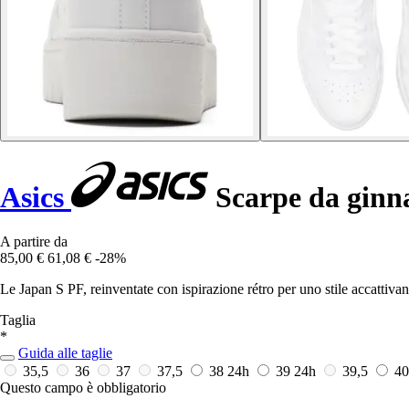
Asics
Scarpe da ginna
A partire da
85,00 €
61,08 €
-28%
Le Japan S PF, reinventate con ispirazione rétro per uno stile accattiv
Taglia
*
Guida alle taglie
35,5
36
37
37,5
38
24h
39
24h
39,5
4
Questo campo è obbligatorio