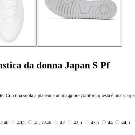
stica da donna Japan S Pf
ante. Con una suola a plateau e un maggiore comfort, questa è una scarp
0
24h
40,5
41,5
24h
42
42,5
43,5
44
44,5