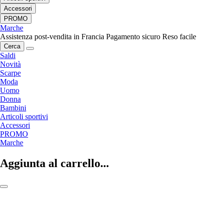
Accessori
PROMO
Marche
Assistenza post-vendita in Francia
Pagamento sicuro
Reso facile
Cerca
Saldi
Novità
Scarpe
Moda
Uomo
Donna
Bambini
Articoli sportivi
Accessori
PROMO
Marche
Aggiunta al carrello...