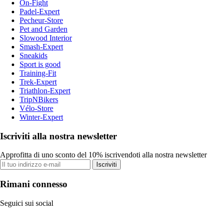
On-Fight
Padel-Expert
Pecheur-Store
Pet and Garden
Slowood Interior
Smash-Expert
Sneakids
Sport is good
Training-Fit
Trek-Expert
Triathlon-Expert
TripNBikers
Vélo-Store
Winter-Expert
Iscriviti alla nostra newsletter
Approfitta di uno sconto del 10% iscrivendoti alla nostra newsletter
Iscriviti
Rimani connesso
Seguici sui social