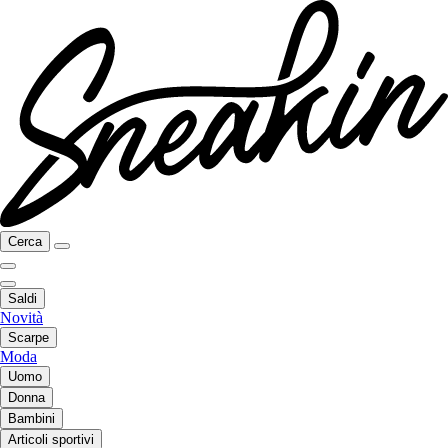
Cerca
Saldi
Novità
Scarpe
Moda
Uomo
Donna
Bambini
Articoli sportivi