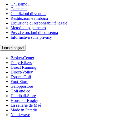
Chi siamo?
Contattaci
Condizioni di vendita
Restituzioni e rimborsi
Esclusione di responsabilità legale
Metodi di pagamento
Prezzi e opzioni di consegna
Informativa sulla privacy
I nostri negozi
Basket-Center
Daily Bikers
Direct Running
Direct-Volley
Espace Golf
Foot-Store
Galoppostore
Golf and co
Handball-Store
House of Rugby
La sellerie de Maé
Made in Paradis
Nauti-wave