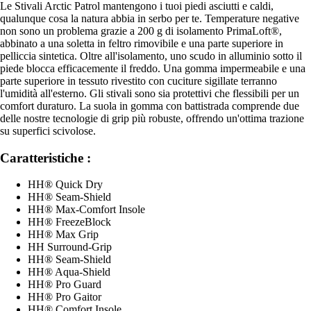
Le Stivali Arctic Patrol mantengono i tuoi piedi asciutti e caldi,
qualunque cosa la natura abbia in serbo per te. Temperature negative
non sono un problema grazie a 200 g di isolamento PrimaLoft®,
abbinato a una soletta in feltro rimovibile e una parte superiore in
pelliccia sintetica. Oltre all'isolamento, uno scudo in alluminio sotto il
piede blocca efficacemente il freddo. Una gomma impermeabile e una
parte superiore in tessuto rivestito con cuciture sigillate terranno
l'umidità all'esterno. Gli stivali sono sia protettivi che flessibili per un
comfort duraturo. La suola in gomma con battistrada comprende due
delle nostre tecnologie di grip più robuste, offrendo un'ottima trazione
su superfici scivolose.
Caratteristiche :
HH® Quick Dry
HH® Seam-Shield
HH® Max-Comfort Insole
HH® FreezeBlock
HH® Max Grip
HH Surround-Grip
HH® Seam-Shield
HH® Aqua-Shield
HH® Pro Guard
HH® Pro Gaitor
HH® Comfort Insole