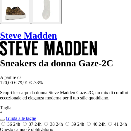
Steve Madden
Sneakers da donna Gaze-2C
A partire da
120,00 €
79,91 €
-33%
Scopri le scarpe da donna Steve Madden Gaze-2C, un mix di comfort
eccezionale ed eleganza moderna per il tuo stile quotidiano.
Taglia
*
Guida alle taglie
36
24h
37
24h
38
24h
39
24h
40
24h
41
24h
Questo campo è obbligatorio