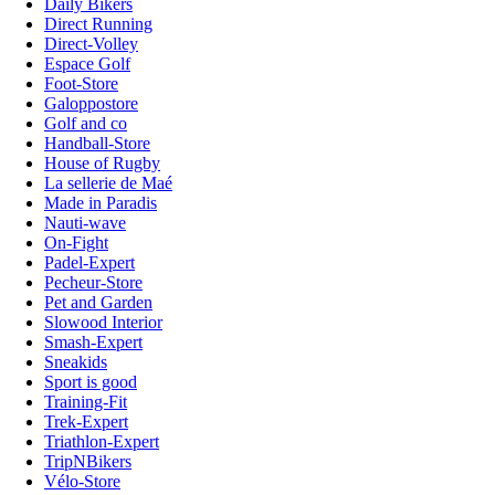
Daily Bikers
Direct Running
Direct-Volley
Espace Golf
Foot-Store
Galoppostore
Golf and co
Handball-Store
House of Rugby
La sellerie de Maé
Made in Paradis
Nauti-wave
On-Fight
Padel-Expert
Pecheur-Store
Pet and Garden
Slowood Interior
Smash-Expert
Sneakids
Sport is good
Training-Fit
Trek-Expert
Triathlon-Expert
TripNBikers
Vélo-Store