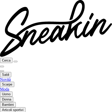
Cerca
Saldi
Novità
Scarpe
Moda
Uomo
Donna
Bambini
Articoli sportivi