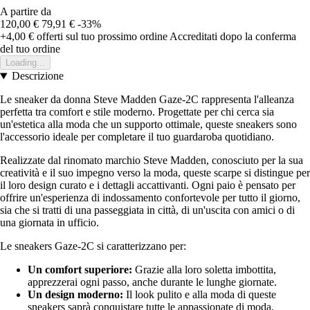
A partire da
120,00 €
79,91 €
-33%
+4,00 €
offerti sul tuo prossimo ordine
Accreditati dopo la conferma
del tuo ordine
Loading...
Descrizione
Le sneaker da donna Steve Madden Gaze-2C rappresenta l'alleanza
perfetta tra comfort e stile moderno. Progettate per chi cerca sia
un'estetica alla moda che un supporto ottimale, queste sneakers sono
l'accessorio ideale per completare il tuo guardaroba quotidiano.
Realizzate dal rinomato marchio Steve Madden, conosciuto per la sua
creatività e il suo impegno verso la moda, queste scarpe si distingue per
il loro design curato e i dettagli accattivanti. Ogni paio è pensato per
offrire un'esperienza di indossamento confortevole per tutto il giorno,
sia che si tratti di una passeggiata in città, di un'uscita con amici o di
una giornata in ufficio.
Le sneakers Gaze-2C si caratterizzano per:
Un comfort superiore:
Grazie alla loro soletta imbottita,
apprezzerai ogni passo, anche durante le lunghe giornate.
Un design moderno:
Il look pulito e alla moda di queste
sneakers saprà conquistare tutte le appassionate di moda,