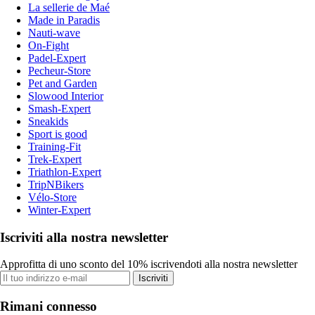
La sellerie de Maé
Made in Paradis
Nauti-wave
On-Fight
Padel-Expert
Pecheur-Store
Pet and Garden
Slowood Interior
Smash-Expert
Sneakids
Sport is good
Training-Fit
Trek-Expert
Triathlon-Expert
TripNBikers
Vélo-Store
Winter-Expert
Iscriviti alla nostra newsletter
Approfitta di uno sconto del 10% iscrivendoti alla nostra newsletter
Iscriviti
Rimani connesso