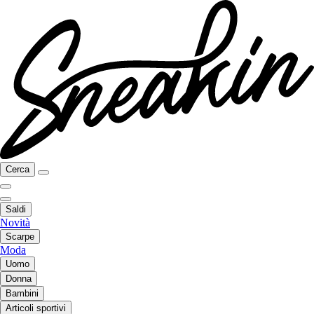
Cerca
Saldi
Novità
Scarpe
Moda
Uomo
Donna
Bambini
Articoli sportivi