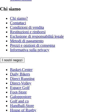
Chi siamo
Chi siamo?
Contattaci
Condizioni di vendita
Restituzioni e rimborsi
Esclusione di responsabilità legale
Metodi di pagamento
Prezzi e opzioni di consegna
Informativa sulla privacy
I nostri negozi
Basket-Center
Daily Bikers
Direct Running
Direct-Volley
Espace Golf
Foot-Store
Galoppostore
Golf and co
Handball-Store
House of Rugby