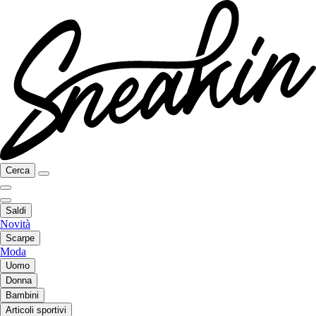
Cerca
Saldi
Novità
Scarpe
Moda
Uomo
Donna
Bambini
Articoli sportivi