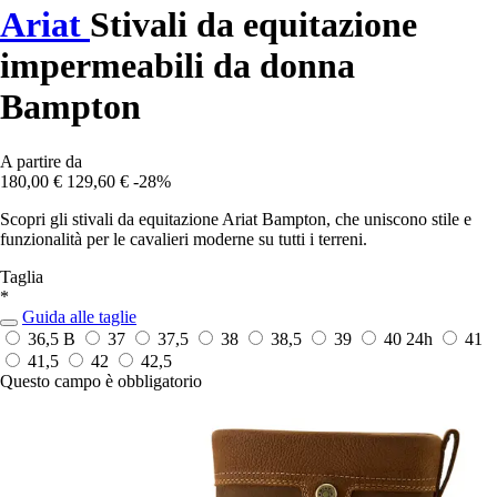
Ariat
Stivali da equitazione
impermeabili da donna
Bampton
A partire da
180,00 €
129,60 €
-28%
Scopri gli stivali da equitazione Ariat Bampton, che uniscono stile e
funzionalità per le cavalieri moderne su tutti i terreni.
Taglia
*
Guida alle taglie
36,5 B
37
37,5
38
38,5
39
40
24h
41
41,5
42
42,5
Questo campo è obbligatorio