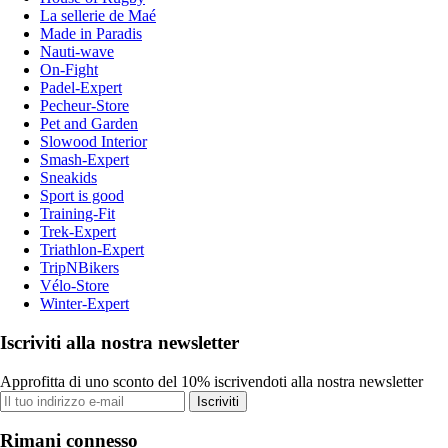
La sellerie de Maé
Made in Paradis
Nauti-wave
On-Fight
Padel-Expert
Pecheur-Store
Pet and Garden
Slowood Interior
Smash-Expert
Sneakids
Sport is good
Training-Fit
Trek-Expert
Triathlon-Expert
TripNBikers
Vélo-Store
Winter-Expert
Iscriviti alla nostra newsletter
Approfitta di uno sconto del 10% iscrivendoti alla nostra newsletter
Iscriviti
Rimani connesso