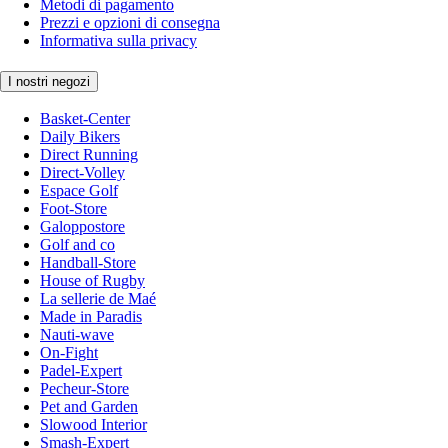
Metodi di pagamento
Prezzi e opzioni di consegna
Informativa sulla privacy
I nostri negozi
Basket-Center
Daily Bikers
Direct Running
Direct-Volley
Espace Golf
Foot-Store
Galoppostore
Golf and co
Handball-Store
House of Rugby
La sellerie de Maé
Made in Paradis
Nauti-wave
On-Fight
Padel-Expert
Pecheur-Store
Pet and Garden
Slowood Interior
Smash-Expert