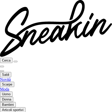
Cerca
Saldi
Novità
Scarpe
Moda
Uomo
Donna
Bambini
Articoli sportivi