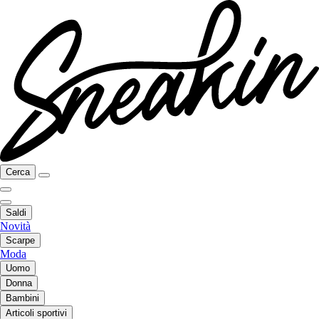
Cerca
Saldi
Novità
Scarpe
Moda
Uomo
Donna
Bambini
Articoli sportivi