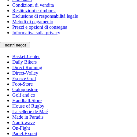
Condizioni di vendita
Restituzioni e rimborsi
Esclusione di responsabilità legale
Metodi di pagamento
Prezzi e opzioni di consegna
Informativa sulla privacy
I nostri negozi
Basket-Center
Daily Bikers
Direct Running
Direct-Volley
Espace Golf
Foot-Store
Galoppostore
Golf and co
Handball-Store
House of Rugby
La sellerie de Maé
Made in Paradis
Nauti-wave
On-Fight
Padel-Expert