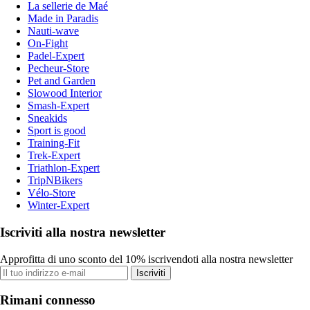
La sellerie de Maé
Made in Paradis
Nauti-wave
On-Fight
Padel-Expert
Pecheur-Store
Pet and Garden
Slowood Interior
Smash-Expert
Sneakids
Sport is good
Training-Fit
Trek-Expert
Triathlon-Expert
TripNBikers
Vélo-Store
Winter-Expert
Iscriviti alla nostra newsletter
Approfitta di uno sconto del 10% iscrivendoti alla nostra newsletter
Iscriviti
Rimani connesso