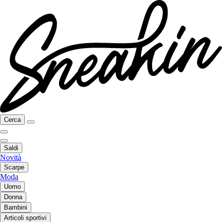
Cerca
Saldi
Novità
Scarpe
Moda
Uomo
Donna
Bambini
Articoli sportivi