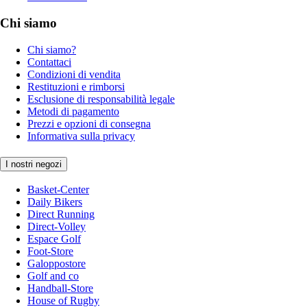
Chi siamo
Chi siamo?
Contattaci
Condizioni di vendita
Restituzioni e rimborsi
Esclusione di responsabilità legale
Metodi di pagamento
Prezzi e opzioni di consegna
Informativa sulla privacy
I nostri negozi
Basket-Center
Daily Bikers
Direct Running
Direct-Volley
Espace Golf
Foot-Store
Galoppostore
Golf and co
Handball-Store
House of Rugby