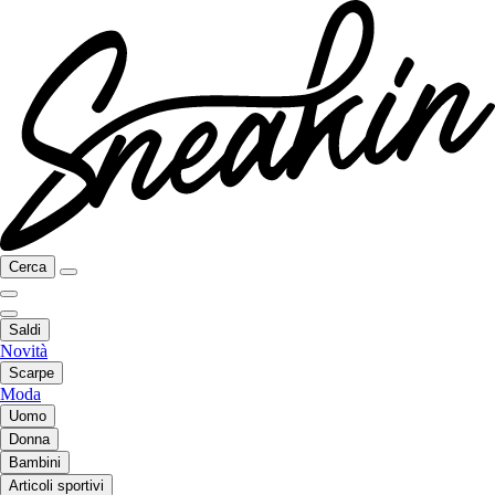
Cerca
Saldi
Novità
Scarpe
Moda
Uomo
Donna
Bambini
Articoli sportivi