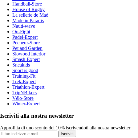
Handball-Store
House of Rugby
La sellerie de Maé
Made in Paradis
Nauti-wave
On-Fight
Padel-Expert
Pecheur-Store
Pet and Garden
Slowood Interior
Smash-Expert
Sneakids
Sport is good
Training-Fit
Trek-Expert
Triathlon-Expert
TripNBikers
Vélo-Store
Winter-Expert
Iscriviti alla nostra newsletter
Approfitta di uno sconto del 10% iscrivendoti alla nostra newsletter
Iscriviti