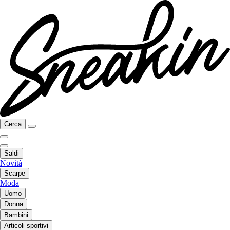
Cerca
Saldi
Novità
Scarpe
Moda
Uomo
Donna
Bambini
Articoli sportivi