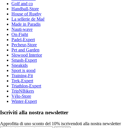
Golf and co
Handball-Store
House of Rugby
La sellerie de Maé
Made in Paradis
Nauti-wave
On-Fight
Padel-Expert
Pecheur-Store
Pet and Garden
Slowood Interior
Smash-Expert
Sneakids
Sport is good
Training-Fit
Trek-Expert
Triathlon-Expert
TripNBikers
Vélo-Store
Winter-Expert
Iscriviti alla nostra newsletter
Approfitta di uno sconto del 10% iscrivendoti alla nostra newsletter