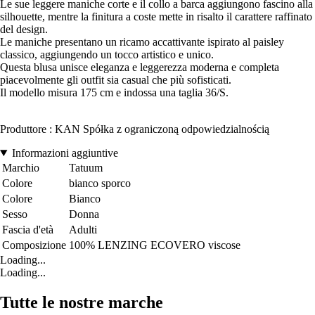
Le sue leggere maniche corte e il collo a barca aggiungono fascino alla
silhouette, mentre la finitura a coste mette in risalto il carattere raffinato
del design.
Le maniche presentano un ricamo accattivante ispirato al paisley
classico, aggiungendo un tocco artistico e unico.
Questa blusa unisce eleganza e leggerezza moderna e completa
piacevolmente gli outfit sia casual che più sofisticati.
Il modello misura 175 cm e indossa una taglia 36/S.
Produttore : KAN Spółka z ograniczoną odpowiedzialnością
Informazioni aggiuntive
Marchio
Tatuum
Colore
bianco sporco
Colore
Bianco
Sesso
Donna
Fascia d'età
Adulti
Composizione
100% LENZING ECOVERO viscose
Loading...
Loading...
Tutte le nostre marche