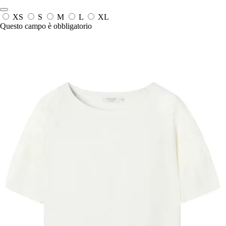
XS
S
M
L
XL
Questo campo è obbligatorio