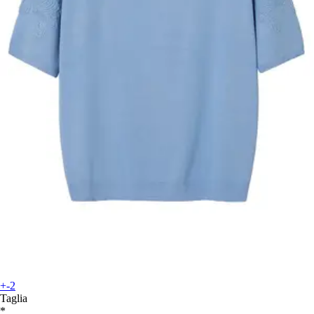
+-2
Taglia
*