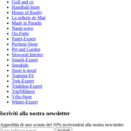
Golf and co
Handball-Store
House of Rugby
La sellerie de Maé
Made in Paradis
Nauti-wave
On-Fight
Padel-Expert
Pecheur-Store
Pet and Garden
Slowood Interior
Smash-Expert
Sneakids
Sport is good
Training-Fit
Trek-Expert
Triathlon-Expert
TripNBikers
Vélo-Store
Winter-Expert
Iscriviti alla nostra newsletter
Approfitta di uno sconto del 10% iscrivendoti alla nostra newsletter
Iscriviti