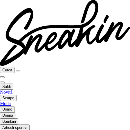
Cerca
Saldi
Novità
Scarpe
Moda
Uomo
Donna
Bambini
Articoli sportivi