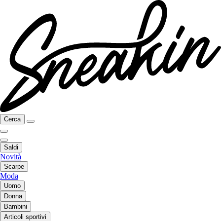
Cerca
Saldi
Novità
Scarpe
Moda
Uomo
Donna
Bambini
Articoli sportivi