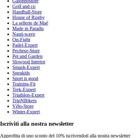
Galoppostore
Golf and co
Handball-Store
House of Rugby
La sellerie de Maé
Made in Paradis
Nauti-wave
On-Fight
Padel-Expert
Pecheur-Store
Pet and Garden
Slowood Interior
Smash-Expert
Sneakids
Sport is good
Training-Fit
Trek-Expert
Triathlon-Expert
TripNBikers
Vélo-Store
Winter-Expert
Iscriviti alla nostra newsletter
Approfitta di uno sconto del 10% iscrivendoti alla nostra newsletter