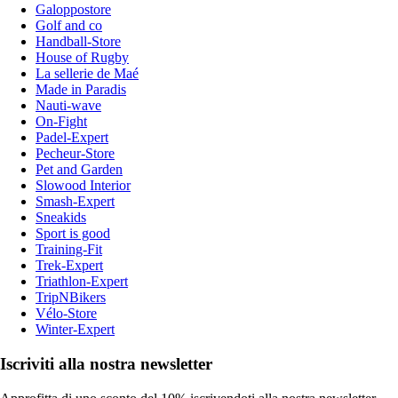
Galoppostore
Golf and co
Handball-Store
House of Rugby
La sellerie de Maé
Made in Paradis
Nauti-wave
On-Fight
Padel-Expert
Pecheur-Store
Pet and Garden
Slowood Interior
Smash-Expert
Sneakids
Sport is good
Training-Fit
Trek-Expert
Triathlon-Expert
TripNBikers
Vélo-Store
Winter-Expert
Iscriviti alla nostra newsletter