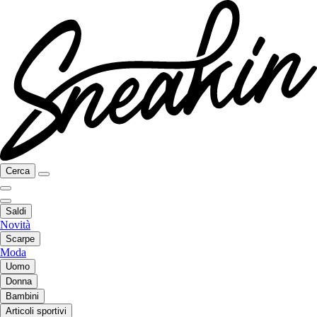
Cerca
Saldi
Novità
Scarpe
Moda
Uomo
Donna
Bambini
Articoli sportivi