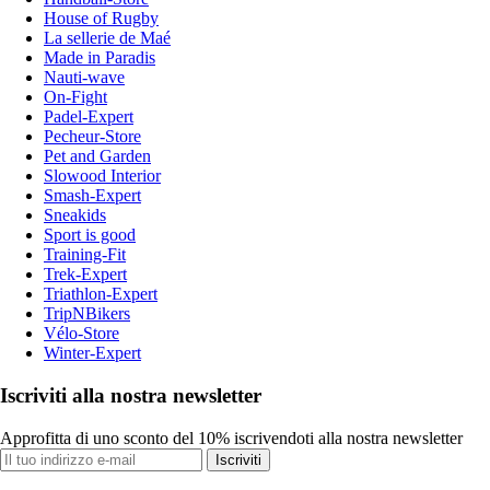
House of Rugby
La sellerie de Maé
Made in Paradis
Nauti-wave
On-Fight
Padel-Expert
Pecheur-Store
Pet and Garden
Slowood Interior
Smash-Expert
Sneakids
Sport is good
Training-Fit
Trek-Expert
Triathlon-Expert
TripNBikers
Vélo-Store
Winter-Expert
Iscriviti alla nostra newsletter
Approfitta di uno sconto del 10% iscrivendoti alla nostra newsletter
Iscriviti