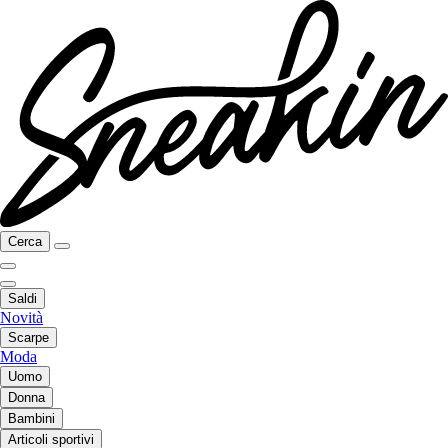
Cerca
Saldi
Novità
Scarpe
Moda
Uomo
Donna
Bambini
Articoli sportivi