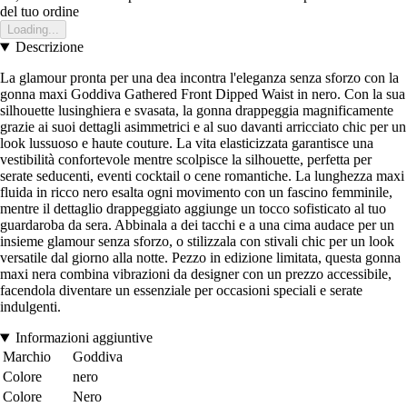
del tuo ordine
Loading...
Descrizione
La glamour pronta per una dea incontra l'eleganza senza sforzo con la
gonna maxi Goddiva Gathered Front Dipped Waist in nero. Con la sua
silhouette lusinghiera e svasata, la gonna drappeggia magnificamente
grazie ai suoi dettagli asimmetrici e al suo davanti arricciato chic per un
look lussuoso e haute couture. La vita elasticizzata garantisce una
vestibilità confortevole mentre scolpisce la silhouette, perfetta per
serate seducenti, eventi cocktail o cene romantiche. La lunghezza maxi
fluida in ricco nero esalta ogni movimento con un fascino femminile,
mentre il dettaglio drappeggiato aggiunge un tocco sofisticato al tuo
guardaroba da sera. Abbinala a dei tacchi e a una cima audace per un
insieme glamour senza sforzo, o stilizzala con stivali chic per un look
versatile dal giorno alla notte. Pezzo in edizione limitata, questa gonna
maxi nera combina vibrazioni da designer con un prezzo accessibile,
facendola diventare un essenziale per occasioni speciali e serate
indulgenti.
Informazioni aggiuntive
Marchio
Goddiva
Colore
nero
Colore
Nero