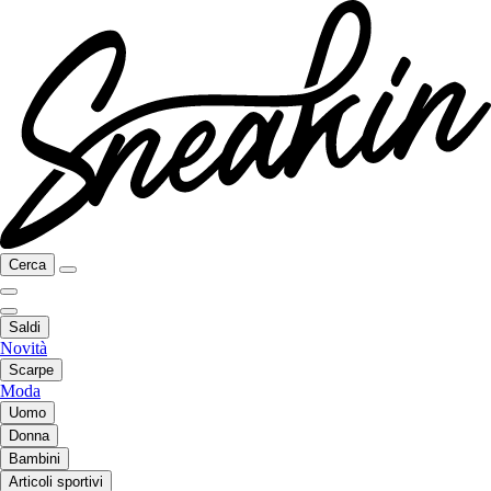
Cerca
Saldi
Novità
Scarpe
Moda
Uomo
Donna
Bambini
Articoli sportivi