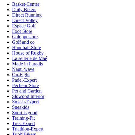
Basket-Center
Daily Bikers
Direct Running
Direct-Volley
Espace Golf
Foot-Store
Galoppostore
Golf and co
Handball-Store
House of Rugby
La sellerie de Maé
Made in Paradis
Nauti-wave
On-Fight
Padel-Expert
Pecheur-Store
Pet and Garden
Slowood Interior
Smash-Expert
Sneakids
Sport is good
Training-Fit
Trek-Expert
Triathlon-Expert
TripNBikers