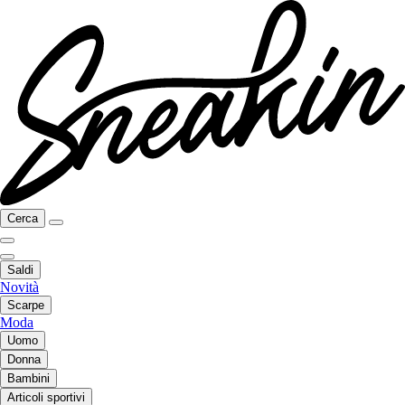
Cerca
Saldi
Novità
Scarpe
Moda
Uomo
Donna
Bambini
Articoli sportivi