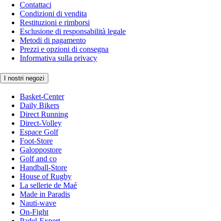
Contattaci
Condizioni di vendita
Restituzioni e rimborsi
Esclusione di responsabilità legale
Metodi di pagamento
Prezzi e opzioni di consegna
Informativa sulla privacy
I nostri negozi
Basket-Center
Daily Bikers
Direct Running
Direct-Volley
Espace Golf
Foot-Store
Galoppostore
Golf and co
Handball-Store
House of Rugby
La sellerie de Maé
Made in Paradis
Nauti-wave
On-Fight
Padel-Expert