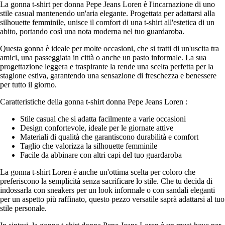
La gonna t-shirt per donna Pepe Jeans Loren è l'incarnazione di uno
stile casual mantenendo un'aria elegante. Progettata per adattarsi alla
silhouette femminile, unisce il comfort di una t-shirt all'estetica di un
abito, portando così una nota moderna nel tuo guardaroba.
Questa gonna è ideale per molte occasioni, che si tratti di un'uscita tra
amici, una passeggiata in città o anche un pasto informale. La sua
progettazione leggera e traspirante la rende una scelta perfetta per la
stagione estiva, garantendo una sensazione di freschezza e benessere
per tutto il giorno.
Caratteristiche della gonna t-shirt donna Pepe Jeans Loren :
Stile casual che si adatta facilmente a varie occasioni
Design confortevole, ideale per le giornate attive
Materiali di qualità che garantiscono durabilità e comfort
Taglio che valorizza la silhouette femminile
Facile da abbinare con altri capi del tuo guardaroba
La gonna t-shirt Loren è anche un'ottima scelta per coloro che
preferiscono la semplicità senza sacrificare lo stile. Che tu decida di
indossarla con sneakers per un look informale o con sandali eleganti
per un aspetto più raffinato, questo pezzo versatile saprà adattarsi al tuo
stile personale.